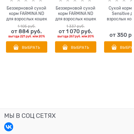
Беззерновой cухой
Беззерновой cухой
Сухой корм B
корм FARMINA ND
корм FARMINA ND
Sensitive д
для взрослых кошек
для взрослых кошек
взрослых кош
с ягненком с
с олениной, тыквой
чувствител
1 105
 руб.
1 337
 руб.
черникой
и яблоком
пищеварение
от
884
 руб.
от
1 070
 руб.
от
350
 р
говядиной B
выгода
221 руб.
или
20%
выгода
267 руб.
или
20%
Adult Cats All 
ВЫБРАТЬ
ВЫБРАТЬ
ВЫБРА
МЫ В СОЦ СЕТЯХ