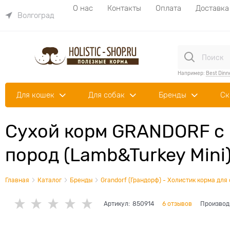
О нас
Контакты
Оплата
Доставка
Волгоград
Например:
Best Dinn
Для кошек
Для собак
Бренды
Ск
Сухой корм GRANDORF с 
пород (Lamb&Turkey Mini
Главная
Каталог
Бренды
Grandorf (Грандорф) - Холистик корма для
Артикул:
850914
6 отзывов
Производ