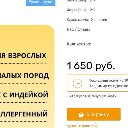
Белки (min):
27%
Рекомендуем
Жиры (min):
15%
Класс корма:
Холистик
Вес / Объем
Количество:
1 650
 руб.
Последняя покупка 19
Владимир
из
г.Долго
+50 бонусов на бонусную карту
В корзину
Купить в один клик