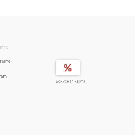
етях
такте
ram
Бонусная карта