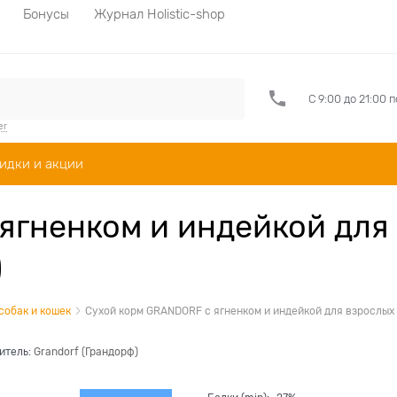
Бонусы
Журнал Holistic-shop
С 9:00 до 21:00 
er
идки и акции
ягненком и индейкой для
)
 собак и кошек
Сухой корм GRANDORF с ягненком и индейкой для взрослых 
итель:
Grandorf (Грандорф)