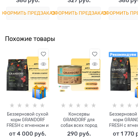
386
 руб.
327
 руб.
386
 руб
Turkey and Beef
Carrot
ОФОРМИТЬ ПРЕДЗАКАЗ
ОФОРМИТЬ ПРЕДЗАКАЗ
ОФОРМИТЬ ПРЕ
Похожие товары
Рекомендуем
Беззерновой сухой
Консервы
Беззерновой 
корм GRANDORF
GRANDORF для
корм GRAND
FRESH с ягненком и
собак всех пород
FRESH с ягнен
бататом для
Паштет из индейки
бататом д
от
4 000
 руб.
290
 руб.
от
1 770
 р
взрослых собак
с яблоком и
юниоров сред