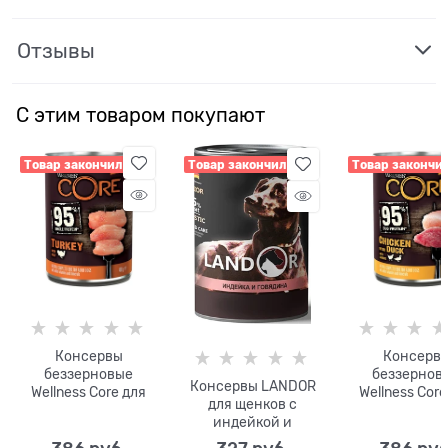
Отзывы
С этим товаром покупают
Товар закончился
Товар закончился
Товар закончи
Консервы
Консерв
беззерновые
беззернов
Консервы LANDOR
Wellness Core для
Wellness Core
для щенков с
собак из индейки с
собак из кур
индейкой и
капустой Turkey
уткой и морк
говядиной Puppy
with Kale
Chicken, Duck