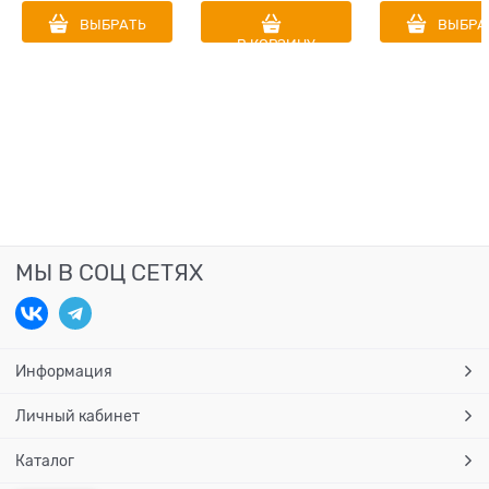
крупных пород Dog
малиной
крупных по
ВЫБРАТЬ
ВЫБРА
Adult MAXI
Junior MED&
В КОРЗИНУ
Lamb&Sweet Potato
Lamb&Sweet P
МЫ В СОЦ СЕТЯХ
Информация
Личный кабинет
Каталог