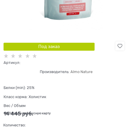
Под заказ
Артикул:
Производитель:
Almo Nature
Белки (min):
25%
Класс корма:
Холистик
Вес / Объем
14 445
 руб.
+433 бонуса на бонусную карту
Количество: