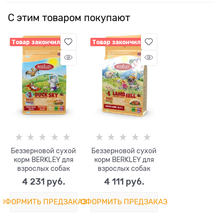
С этим товаром покупают
Товар закончился
Товар закончился
Беззерновой cухой
Беззерновой cухой
корм BERKLEY для
корм BERKLEY для
взрослых собак
взрослых собак
мелких и средних
мелких и средних
4 231
 руб.
4 111
 руб.
пород №3 утка с
пород №4 с
овощами фруктами
ягненком, с
ОФОРМИТЬ ПРЕДЗАКАЗ
ОФОРМИТЬ ПРЕДЗАКАЗ
и ягодами
овощами, фруктами
и ягодами