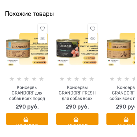
Похожие товары
Консервы
Консервы
Консерв
GRANDORF для
GRANDORF FRESH
GRANDORF 
собак всех пород
для собак всех
собак всех п
Паштет из
пород Паштет из
Паштет из ут
290
 руб.
290
 руб.
290
 руб
говядины с бататом
индейки с тыквой и
грушей и чер
и цветной капустой
брокколи
В КОРЗИНУ
В КОРЗИНУ
В КОРЗИН