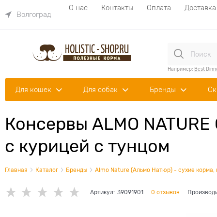
О нас
Контакты
Оплата
Доставка
Волгоград
Например:
Best Dinn
Для кошек
Для собак
Бренды
Ск
Консервы ALMO NATURE Cl
с курицей с тунцом
Главная
Каталог
Бренды
Almo Nature (Альмо Натюр) - сухие корма,
Артикул:
39091901
0 отзывов
Производ