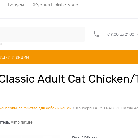
Бонусы
Журнал Holistic-shop
С 9:00 до 21:00 
er
идки и акции
assic Adult Cat Chicken/
 консервы, лакомства для собак и кошек
Консервы ALMO NATURE Classic Adu
итель:
Almo Nature