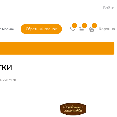
Войти
Обратный звонок
Корзина
по Москве
тки
мясом утки