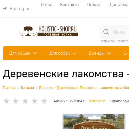
О нас
Контакты
Оплата
Доставка
Волгоград
Например:
Grandorf
Для кошек
Для собак
Бренды
Ск
Деревенские лакомства -
Главная
Каталог
Бренды
Деревенские Лакомства - лакомства и Хол
Артикул:
79711847
0 отзывов
Производи