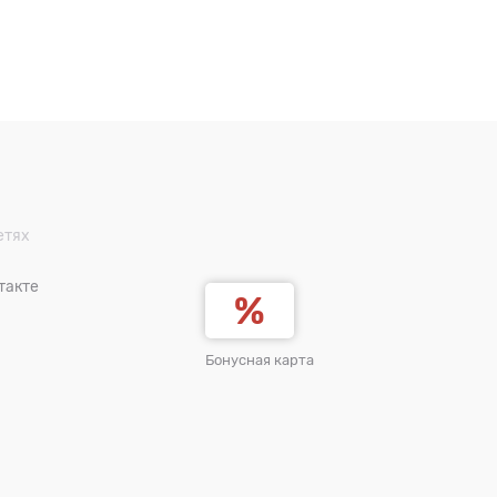
етях
такте
Бонусная карта