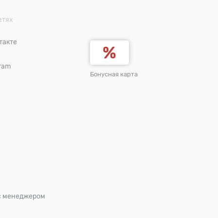
етях
такте
ram
Бонусная карта
 с менеджером