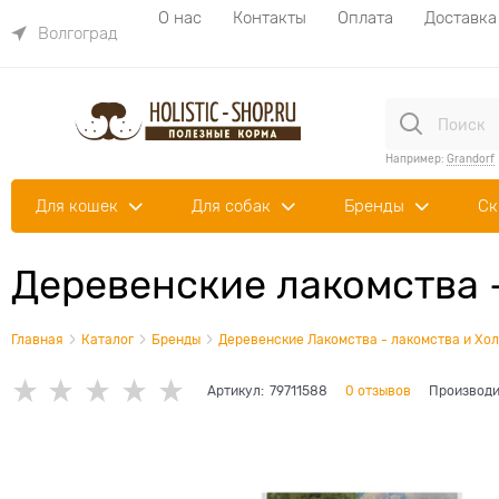
О нас
Контакты
Оплата
Доставка
Волгоград
Например:
Grandorf
Для кошек
Для собак
Бренды
Ск
Деревенские лакомства -
Главная
Каталог
Бренды
Деревенские Лакомства - лакомства и Хол
Артикул:
79711588
0 отзывов
Производи