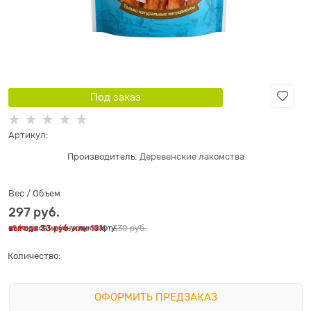
Под заказ
Артикул:
Производитель:
Деревенские лакомства
Вес / Объем
297
 руб.
выгода
33 руб.
или
10%
330
 руб.
+9 бонусов на бонусную карту
Количество:
ОФОРМИТЬ ПРЕДЗАКАЗ