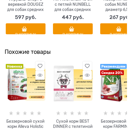
веревкой DOUGEZ
с петлей NUNBELL
собак NUNB
для собак средних
для собак средних
диаметр 6,5
и крупных пород
и крупных пород
597
 руб.
447
 руб.
267
 руб
повышенной
диаметр 10 см
прочности 27 х 5.5
цвета в
см
ассортименте
В КОРЗИНУ
В КОРЗИНУ
В КОРЗИН
Похожие товары
Новинка
Рекомендуем
Скидка 20%
Беззерновой сухой
Сухой корм BEST
Беззерновой 
корм Alleva Holistic
DINNER с телятиной
корм FARMIN