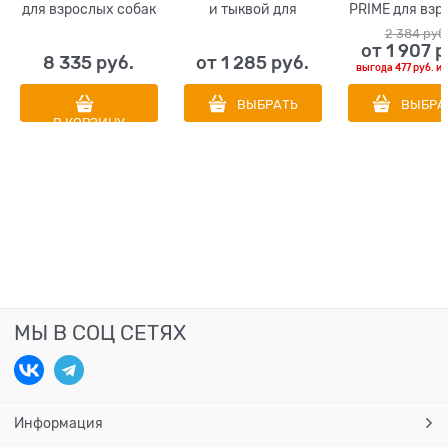
для взрослых собак
и тыквой для
PRIME для взр
мелких и средних
взрослых собак
собак мелких 
2 384
 руб
пород с ягненком и
малых пород пород
с курицей
от
1 907
 р
8 335
 руб.
от
1 285
 руб.
олениной (Lamb &
Sensible Adult Small
гранато
выгода
477 руб.
и
Venison Adult
& Mini Veal &
Mini/Medium)
Pumpkin
ВЫБРАТЬ
ВЫБРА
В КОРЗИНУ
МЫ В СОЦ СЕТЯХ
Информация