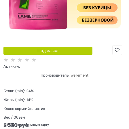
Под заказ
Артикул:
Производитель:
Wellement
Белки (min):
24%
Жиры (min):
14%
Класс корма:
Холистик
Вес / Объем
2 530
 руб.
+76 бонусов на бонусную карту