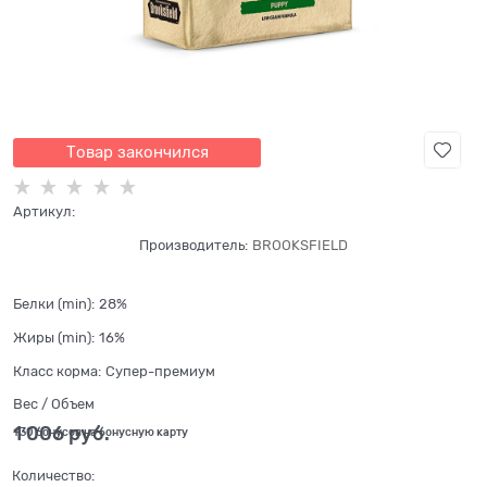
Товар закончился
Артикул:
Производитель:
BROOKSFIELD
Белки (min):
28%
Жиры (min):
16%
Класс корма:
Супер-премиум
Вес / Объем
1 006
 руб.
+30 бонусов на бонусную карту
Количество: