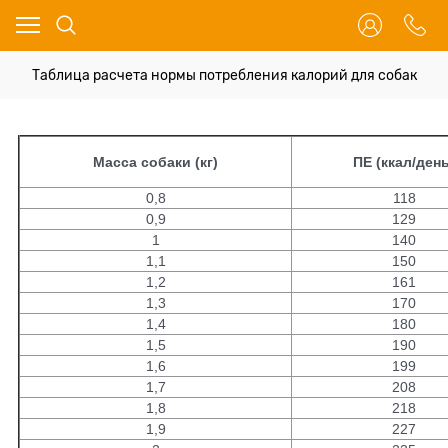
Таблица расчета нормы потребления калорий для собак
Масса собаки (кг)
ПЕ (ккал/день
0,8
118
0,9
129
1
140
1,1
150
1,2
161
1,3
170
1,4
180
1,5
190
1,6
199
1,7
208
1,8
218
1,9
227