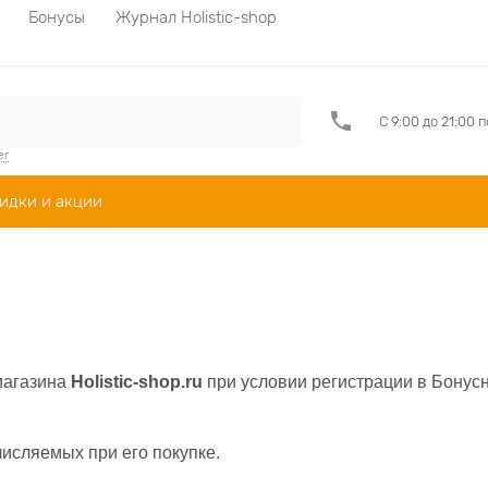
Бонусы
Журнал Holistic-shop
С 9:00 до 21:00 
er
идки и акции
магазина
Holistic-shop.ru
при условии регистрации в Бонус
исляемых при его покупке.