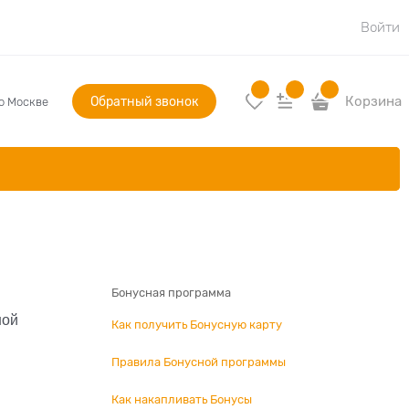
Войти
Обратный звонок
Корзина
по Москве
Бонусная программа
ной
Как получить Бонусную карту
Правила Бонусной программы
Как накапливать Бонусы