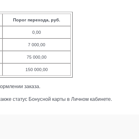
Порог перехода, руб.
0,00
7 000,00
75 000,00
150 000,00
формлении заказа.
также статус Бонусной карты в Личном кабинете.