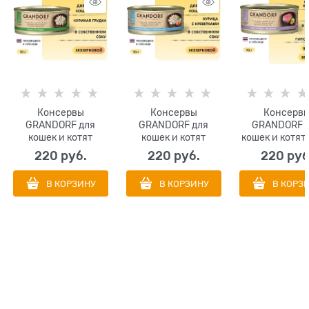
Консервы
Консервы
Консерв
GRANDORF для
GRANDORF для
GRANDORF 
кошек и котят
кошек и котят
кошек и котят
куриная грудка в
куриная грудка с
тунца с миди
220
 руб.
220
 руб.
220
 руб
собственном соку
креветками в
собственном 
собственном соку
В КОРЗИНУ
В КОРЗИНУ
В КОРЗ