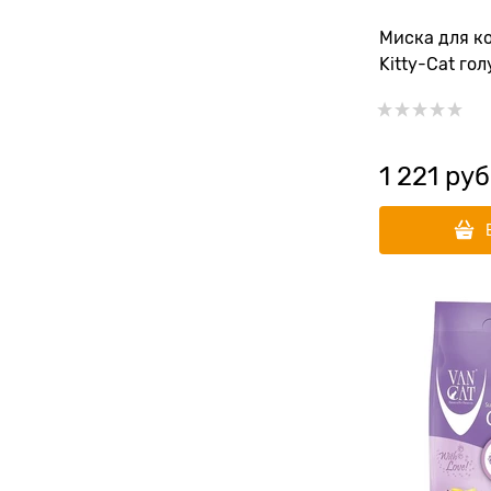
Миска для ко
Kitty-Cat го
1 221
 руб