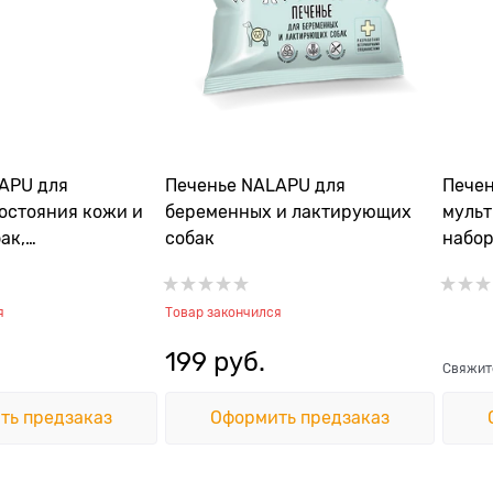
APU для
Печенье NALAPU для
Пече
остояния кожи и
беременных и лактирующих
мульт
ак,
собак
набор
минное
опорн
аппар
я
Товар закончился
шерс
199
 руб.
Свяжите
ть предзаказ
Оформить предзаказ