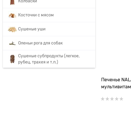
Колбаски
Косточки с мясом
Сушеные уши
Оленьи рога для собак
Сушеные субпродукты (легкое,
рубец, трахея и т.п.)
Печенье NAL
мультивита