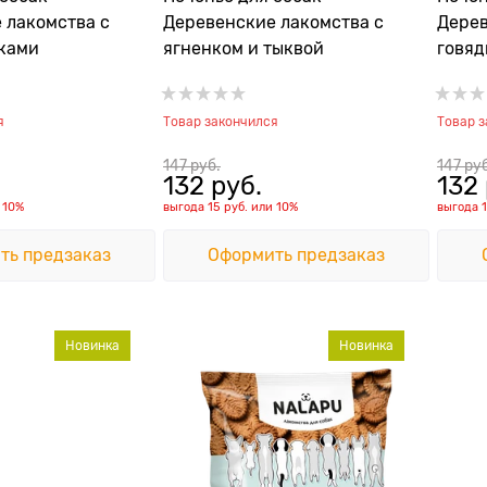
 лакомства с
Деревенские лакомства с
Дерев
оками
ягненком и тыквой
говяд
я
Товар закончился
Товар 
147
 руб.
147
 ру
132
 руб.
132
и
10%
выгода
15 руб.
или
10%
выгода
ть предзаказ
Оформить предзаказ
Новинка
Новинка