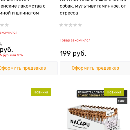
енские лакомства с
собак, мультивитаминное, от
иной и шпинатом
стресса
закончился
Товар закончился
б.
 руб.
199
 руб.
15 руб.
или
10%
Оформить предзаказ
Оформить предзаказ
Новинка
Новинка