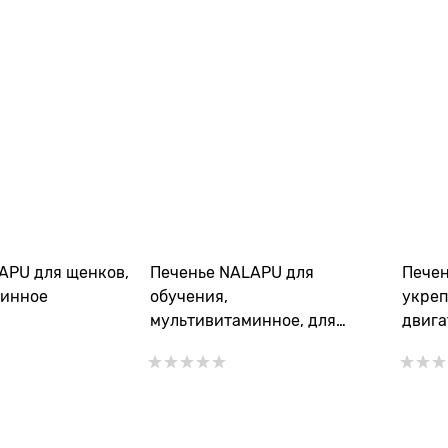
APU для щенков,
Печенье NALAPU для
Печен
минное
обучения,
укреп
мультивитаминное, для
двига
дрессировки собак
собак