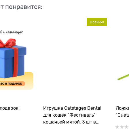
т понравится:
Новинка
подарок!
Игрушка Catstages Dental
Ложка
для кошек "Фестиваль"
"Quet
кошачьей мятой, 3 шт в