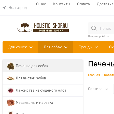
О нас
Контакты
Оплата
Доставка
Волгоград
Например:
Alleva
Для кошек
Для собак
Бренды
Ск
Печень
Печенье для собак
Главная
Катал
Для чистки зубов
Сортировка:
Лакомства из сушеного мяса
Медальоны и нарезка