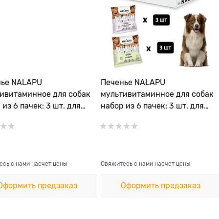
нье NALAPU
Печенье NALAPU
ивитаминное для собак
мультивитаминное для собак
 из 6 пачек: 3 шт. для
набор из 6 пачек: 3 шт. для
о-двигательного
опорно-двигательного
ата, 3 шт. для кожи и
аппарата, 3 шт. для щенков
ти
сь с нами насчет цены
Свяжитесь с нами насчет цены
Оформить предзаказ
Оформить предзаказ