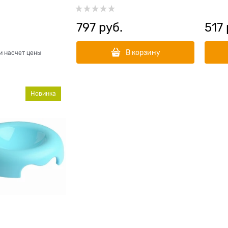
комплекте
797
 руб.
517
В корзину
и насчет цены
Новинка