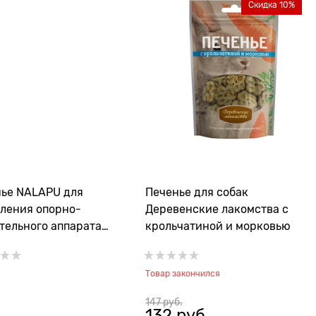
Скидка 10%
ье NALAPU для
Печенье для собак
ления опорно-
Деревенские лакомства с
тельного аппарата
крольчатиной и морковью
, мультивитаминное
Товар закончился
147
 руб.
132
 руб.