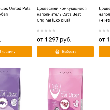
шек United Pets
Древесный комкующийся
Древ
лубая
наполнитель Cat's Best
напол
Original (Eko plus)
Pellet
.
от
1 297
 руб.
от
1
В корзину
Выбрать