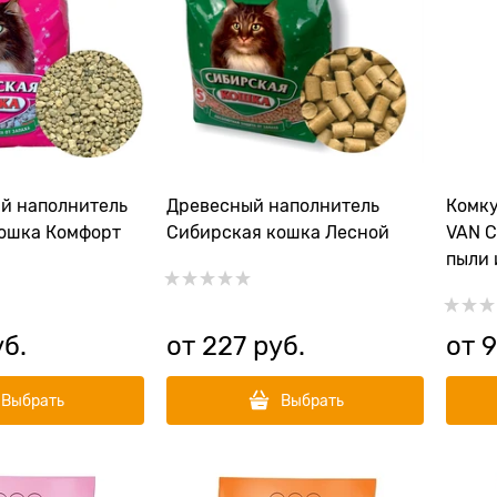
й наполнитель
Древесный наполнитель
Комк
ошка Комфорт
Сибирская кошка Лесной
VAN C
пыли 
уб.
от
227
 руб.
от
9
Выбрать
Выбрать