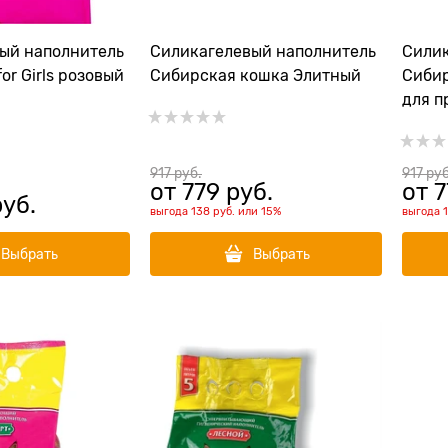
ый наполнитель
Силикагелевый наполнитель
Силик
for Girls розовый
Сибирская кошка Элитный
Сибир
для п
917
 руб.
917
 руб
от
779
 руб.
от
7
руб.
выгода
138 руб.
или
15%
выгода
Выбрать
Выбрать