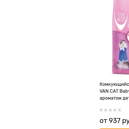
Комкующийс
VAN CAT Bab
ароматом де
без пыли
от
937
 р