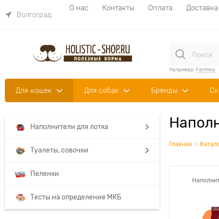
О нас
Контакты
Оплата
Доставка
Волгоград
Например:
Farmina
Для кошек
Для собак
Бренды
Ск
Наполн
Наполнители для лотка
Главная
Катал
Туалеты, совочки
Пеленки
Наполнит
Тесты на определение МКБ