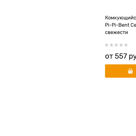
Комкующийс
Pi-Pi-Bent С
свежести
от
557
 р