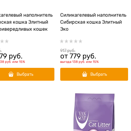
агелевый наполнитель
Силикагелевый наполнитель
ская кошка Элитный
Сибирская кошка Элитный
ривередливых кошек
Эко
.
917
 руб.
79
 руб.
от
779
 руб.
138 руб.
или
15%
выгода
138 руб.
или
15%
Выбрать
Выбрать