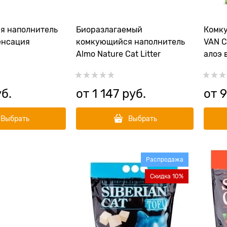
я наполнитель
Биоразлагаемый
Комк
енсация
комкующийся наполнитель
VAN C
Almo Nature Cat Litter
алоэ 
уб.
от
1 147
 руб.
от
9
Выбрать
Выбрать
Распродажа
Скидка 10%