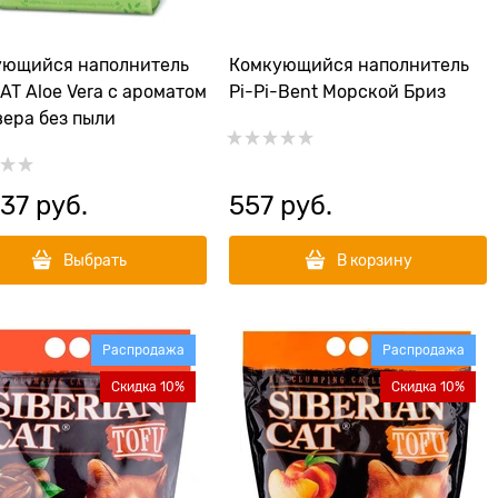
ующийся наполнитель
Комкующийся наполнитель
AT Aloe Vera с ароматом
Pi-Pi-Bent Морской Бриз
вера без пыли
37
 руб.
557
 руб.
Выбрать
В корзину
Распродажа
Распродажа
Скидка 10%
Скидка 10%