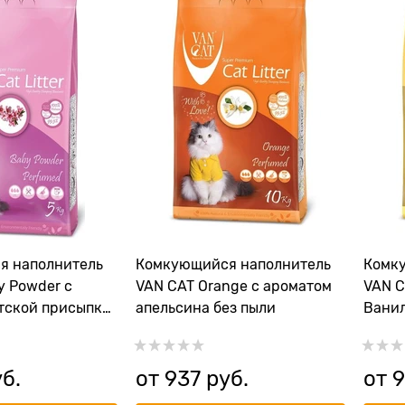
я наполнитель
Комкующийся наполнитель
Комк
y Powder с
VAN CAT Orange с ароматом
VAN C
тской присыпки
апельсина без пыли
Ванил
уб.
от
937
 руб.
от
9