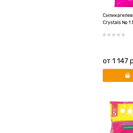
Силикагелев
Crystals № 1 
от
1 147
 