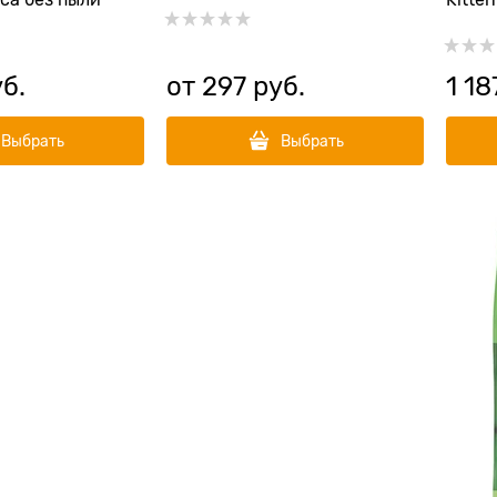
са без пыли
Kitten
уб.
от
297
 руб.
1 18
Выбрать
Выбрать