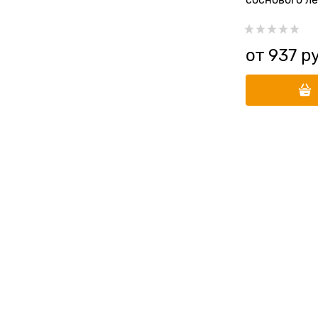
соснового ле
от
937
 р