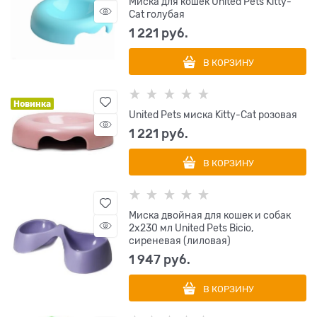
Миска для кошек United Pets Kitty-
Cat голубая
1 221
 руб.
В КОРЗИНУ
Новинка
United Pets миска Kitty-Cat розовая
1 221
 руб.
В КОРЗИНУ
Миска двойная для кошек и собак
2х230 мл United Pets Bicio,
сиреневая (лиловая)
1 947
 руб.
В КОРЗИНУ