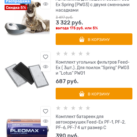
Распродажа
Ex Spring (PW03) с двумя сменными
Скидка 5%
насадками
3 497
 руб.
3 322
 руб.
выгода
175 руб.
или
5%
В КОРЗИНУ
Комплект угольных фильтров Feed-
Ex ( 3шт.). Для поилок "Spring" PW03
и "Lotus" PW01
687
 руб.
В КОРЗИНУ
Комплект батареек для
автокормушек Feed-Ex PF-1, PF-2,
PF-6, PF-7 4 шт размер С
390
 руб.