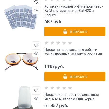
Комплект угольных фильтров Feed-
Ex (3 шт.) для поилок CatH2O и
DogH2O
687
 руб.
В КОРЗИНУ
Миски на подставке для собак и
кошек двойные Mr.Kranch 2х290 мл
1 115
 руб.
В КОРЗИНУ
Миска-диспенсер нескользящая
MPS MAYA Dispenser для корма
от
357
 руб.