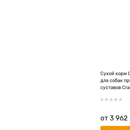
Сухой корм C
для собак п
суставов Cra
Joint&Мobilit
от
3 962