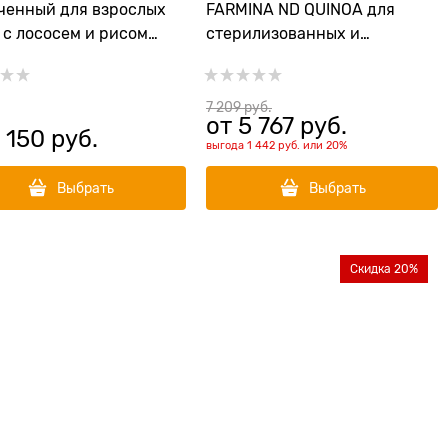
ченный для взрослых
FARMINA ND QUINOA для
 с лососем и рисом
стерилизованных и
 Adult Dog
кастрированных собак
средних и крупных пород с
уткой, киноа, брокколи и
7 209
 руб.
от
5 767
 руб.
спаржей (Quinoa dog Duck,
 150
 руб.
выгода
1 442 руб.
или
20%
Broccoli, Asparagus Neutered
adult medium/maxi)
Выбрать
Выбрать
Скидка 20%