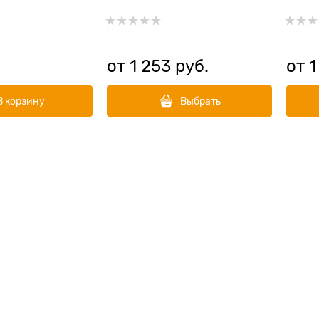
Obesity
индейкой Adult Light&Fit
веса 
индей
от
1 253
 руб.
от
1
В корзину
Выбрать