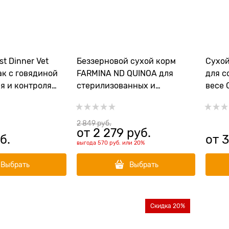
t Dinner Vet
Беззерновой cухой корм
Сухой
бак с говядиной
FARMINA ND QUINOA для
для с
я и контроля
стерилизованных и
весе 
кастрированных собак
Weigh
малых пород с уткой, киноа,
брокколи и спаржей (Quinoa
2 849
 руб.
от
2 279
 руб.
dog Duck, Broccoli, Asparagus
б.
от
3
выгода
570 руб.
или
20%
Neutered adult mini)
Выбрать
Выбрать
Скидка 20%