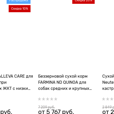
Распродажа
Скидка 20%
Скидка 10%
ALLEVA CARE для
Беззерновой cухой корм
Сухой
 при
FARMINA ND QUINOA для
Neute
х ЖКТ с низким
собак средних и крупных
кастр
м жиров DOG
пород с ягненком и киноа
стери
TINAL LOW FAT
контроль веса
весом
7 209
 руб.
2 849
 
 руб.
от
5 767
 руб.
от
2