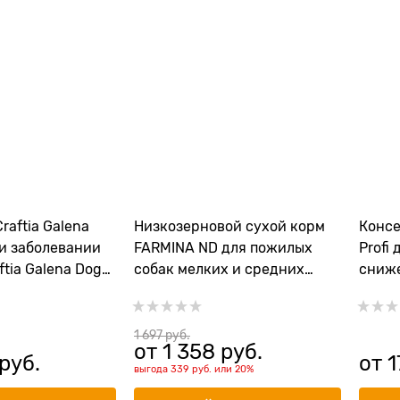
raftia Galena
Низкозерновой cухой корм
Консе
ри заболевании
FARMINA ND для пожилых
Profi
ftia Galena Dog
собак мелких и средних
сниже
y Care
пород с курицей и гранатом
Obesi
1 697
 руб.
от
1 358
 руб.
 руб.
от
1
выгода
339 руб.
или
20%