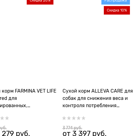
Скидка 20%
Распродажа
Скидка 10%
 корм FARMINA VET LIFE
Сухой корм ALLEVA CARE для
red для
собак для снижения веса и
ированных,
контроля потребления
лизованных собак
глюкозы DOG ADULT OBESITY
 до 10 кг
GLYCEMIC CONTROL
руб.
3 774
 руб.
 279
 руб.
от
3 397
 руб.