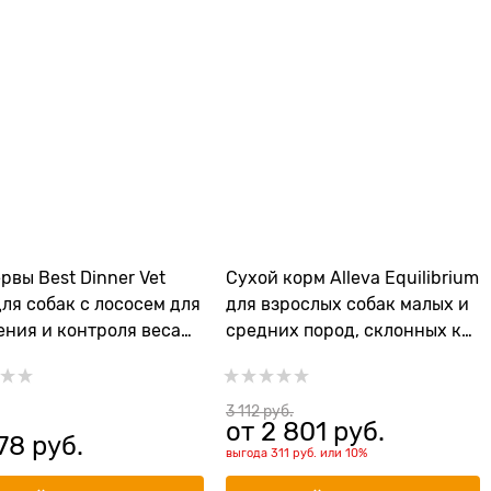
рвы Best Dinner Vet
Сухой корм Alleva Equilibrium
 для собак с лососем для
для взрослых собак малых и
ния и контроля веса
средних пород, склонных к
ty
лишнему весу с курицей,
океанической рыбой и рисом
Weight Control Mini/Medium
3 112
 руб.
от
2 801
 руб.
78
 руб.
выгода
311 руб.
или
10%