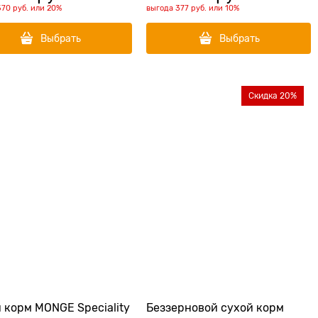
570 руб.
или
20%
выгода
377 руб.
или
10%
Выбрать
Выбрать
Скидка 20%
 корм MONGE Speciality
Беззерновой cухой корм