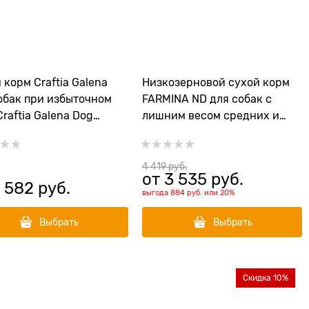
 корм Craftia Galena
Низкозерновой cухой корм
обак при избыточном
FARMINA ND для собак с
Craftia Galena Dog
лишним весом средних и
t Management (Obesity)
крупных пород с курицей и
гранатом (Light Chicken,
Spelt, Oats&pomegranate
4 419
 руб.
от
3 535
 руб.
Adult Medium/maxi)
 582
 руб.
выгода
884 руб.
или
20%
Выбрать
Выбрать
Скидка 10%