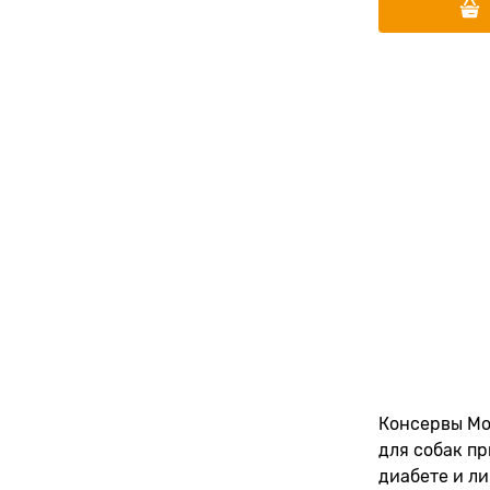
Консервы Mo
для собак п
диабете и л