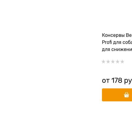
Консервы Bes
Profi для со
для снижени
веса Obesity
от
178
 ру