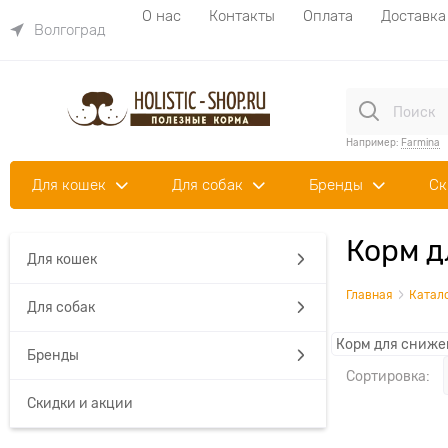
О нас
Контакты
Оплата
Доставка
Волгоград
Например:
Farmina
Для кошек
Для собак
Бренды
Ск
Корм д
Для кошек
Главная
Катал
Для собак
Корм для сниже
Бренды
Сортировка:
Скидки и акции