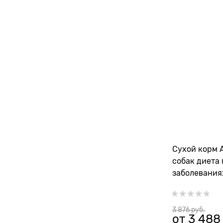
Сухой корм 
собак диета
заболевания
содержание
GASTROINTES
3 876
 руб.
от
3 488