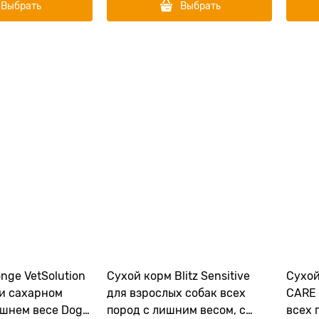
Выбрать
Выбрать
nge VetSolution
Сухой корм Blitz Sensitive
Сухой
ри сахарном
для взрослых собак всех
CARE 
ишнем весе Dog
пород с лишним весом, с
всех 