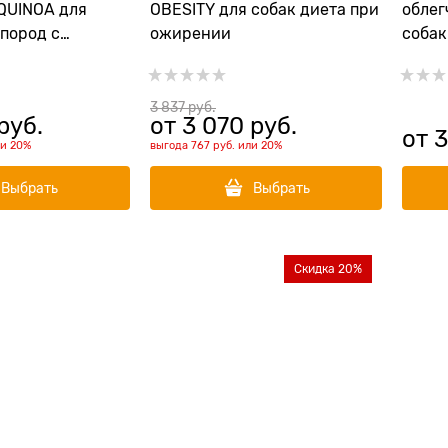
QUINOA для
OBESITY для собак диета при
облег
 пород с
ожирении
собак
киноа контроль
Light
 Weight
Lamb Adult Mini)
3 837
 руб.
 руб.
от
3 070
 руб.
от
3
ли
20%
выгода
767 руб.
или
20%
Выбрать
Выбрать
Скидка 20%