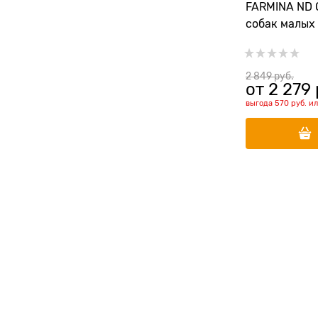
FARMINA ND 
собак малых
ягненком и 
веса (Quinoa
Management 
2 849
 руб.
от
2 279
выгода
570 руб.
и