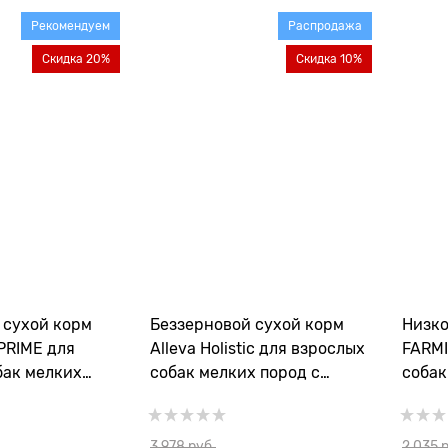
Рекомендуем
Распродажа
Скидка 20%
Скидка 10%
 cухой корм
Беззерновой сухой корм
Низко
PRIME для
Alleva Holistic для взрослых
FARMI
бак мелких
собак мелких пород с
собак
енком и черникой
океанической рыбой (Ocean
ягнен
Fish Adult Mini)
3 978
 руб.
2 035
 