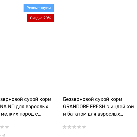
Рекомендуем
Скидка 20%
зерновой cухой корм
Беззерновой сухой корм
NA ND для взрослых
GRANDORF FRESH с индейкой
 мелких пород с
и бататом для взрослых
ком и черникой
собак малых пород Dog Adult
MINI Turkey&Sweet Potato
руб.