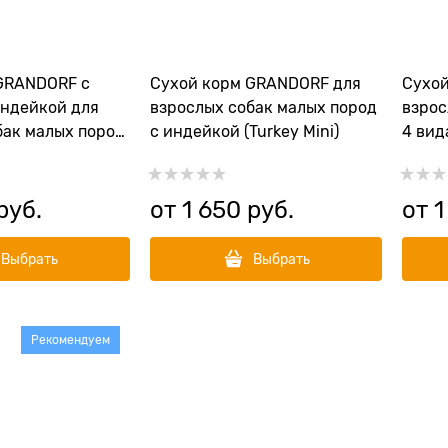
GRANDORF с
Сухой корм GRANDORF для
Сухой
индейкой для
взрослых собак малых пород
взрос
бак малых пород
с индейкой (Turkey Mini)
4 вид
 Mini)
проби
Adult
руб.
от
1 650
 руб.
от
1
Выбрать
Выбрать
Рекомендуем