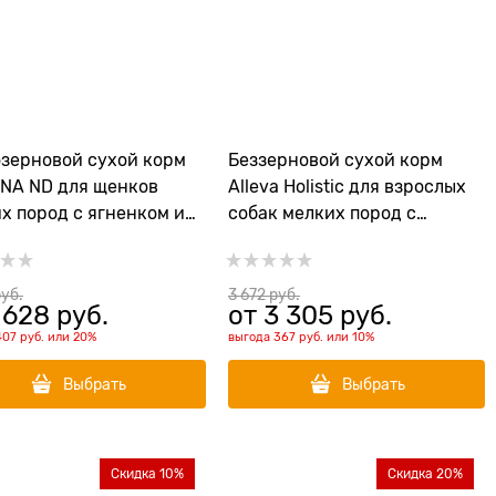
зерновой cухой корм
Беззерновой сухой корм
NA ND для щенков
Alleva Holistic для взрослых
х пород с ягненком и
собак мелких пород с
икой
курицей и уткой (Chicken &
Duck Adult Mini)
руб.
3 672
 руб.
 628
 руб.
от
3 305
 руб.
407 руб.
или
20%
выгода
367 руб.
или
10%
Выбрать
Выбрать
Скидка 10%
Скидка 20%