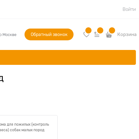
Войти
Обратный звонок
Корзина
по Москве
д
рма для пожилых (контроль
веса) собак малых пород