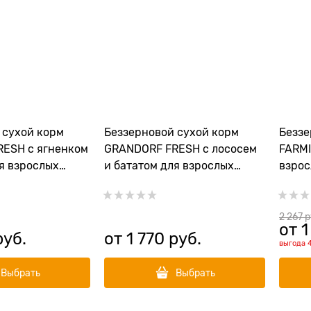
 сухой корм
Беззерновой сухой корм
Беззе
ESH с ягненком
GRANDORF FRESH с лососем
FARMI
я взрослых
и бататом для взрослых
взрос
пород Dog Adult
собак малых пород Dog Adult
пород
weet Potato
MINI Salmon&Sweet Potato
и тык
2 267
 
от
1
руб.
от
1 770
 руб.
выгода
Выбрать
Выбрать