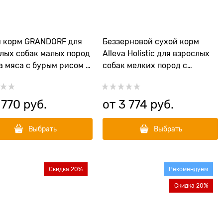
 корм GRANDORF для
Беззерновой сухой корм
лых собак малых пород
Alleva Holistic для взрослых
а мяса с бурым рисом и
собак мелких пород с
отиками 4 Meat Recipe
ягненком и олениной (Lamb
 mini NEW
& Venison Adult Mini)
 770
 руб.
от
3 774
 руб.
Выбрать
Выбрать
Скидка 20%
Рекомендуем
Скидка 20%