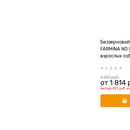
Беззерновой
FARMINA ND 
взрослых со
треска с апе
тыквой
2 267
 руб.
от
1 814
 
выгода
453 руб.
и