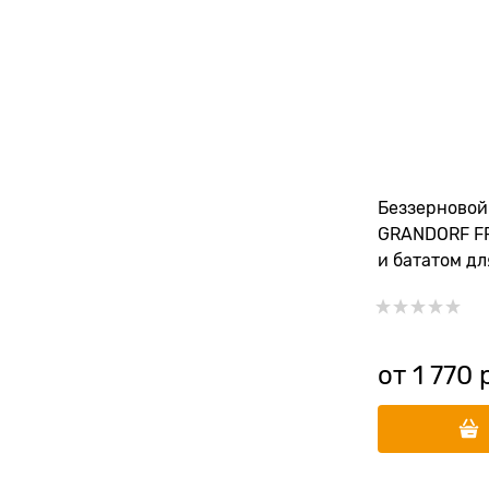
Беззерновой
GRANDORF FR
и бататом дл
собак малых 
MINI Lamb&S
от
1 770
 