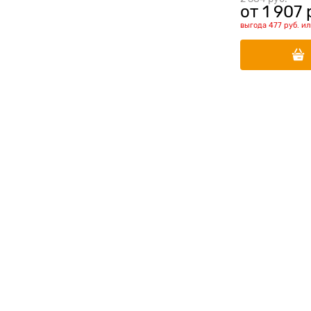
от
1 907
 
выгода
477 руб.
и