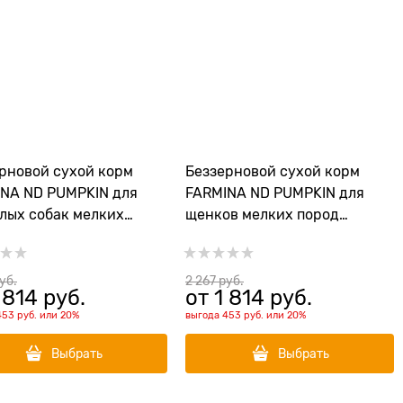
рновой cухой корм
Беззерновой cухой корм
NA ND PUMPKIN для
FARMINA ND PUMPKIN для
лых собак мелких
щенков мелких пород
 с ягненком с черникой
янгенок с черникой и тыквой
вой
руб.
2 267
 руб.
 814
 руб.
от
1 814
 руб.
453 руб.
или
20%
выгода
453 руб.
или
20%
Выбрать
Выбрать