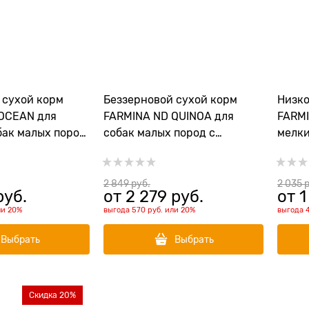
 cухой корм
Беззерновой cухой корм
Низко
OCEAN для
FARMINA ND QUINOA для
FARMI
бак малых пород
собак малых пород с
мелки
льсином и
ягненком и киноа контроль
черн
веса (Quinoa Weight
Management Lamb Adult Mini)
2 849
 руб.
2 035
 
руб.
от
2 279
 руб.
от
1
ли
20%
выгода
570 руб.
или
20%
выгода
Выбрать
Выбрать
Скидка 20%