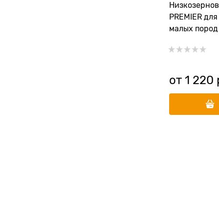
Низкозернов
PREMIER для
малых пород 
индейкой Ad
Mini
от
1 220
 