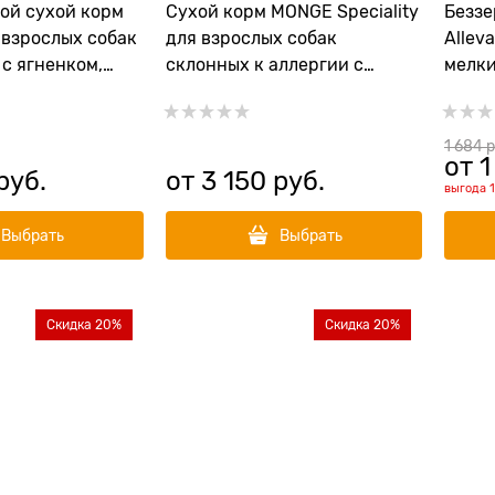
ой сухой корм
Сухой корм MONGE Speciality
Беззе
 взрослых собак
для взрослых собак
Allev
с ягненком,
склонных к аллергии с
мелки
ult Lamb Turkey
лососем и тунцом Hypo Adult
океан
Dog
(Pupp
Mini)
1 684
 
от
1
руб.
от
3 150
 руб.
выгода
Выбрать
Выбрать
Скидка 20%
Скидка 20%