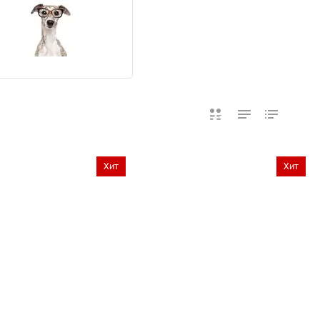
Хит
Хит