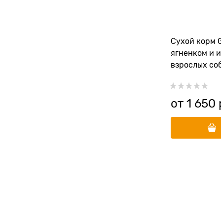
Сухой корм 
ягненком и 
взрослых со
(Lamb&Turkey
от
1 650
 