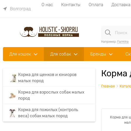
О нас
Контакты
Оплата
Доставка
Волгоград
Например:
Farmina
Для кошек
Для собак
Бренды
Ск
Корма 
Корма для щенков и юниоров
малых пород
Главная
Катал
Корма для взрослых собак малых
пород
Корма для пожилых (контроль
веса) собак малых пород
Корма для 
мал