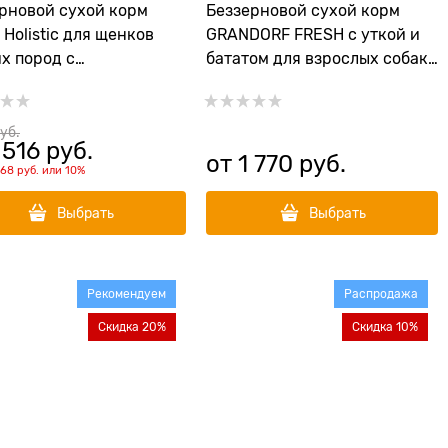
рновой сухой корм
Беззерновой сухой корм
a Holistic для щенков
GRANDORF FRESH с уткой и
х пород с
бататом для взрослых собак
ической рыбой
малых пород Dog Adult MINI
y/Junior Ocean Fish
Duck&Sweet Potato
руб.
 516
 руб.
от
1 770
 руб.
168 руб.
или
10%
Выбрать
Выбрать
Рекомендуем
Распродажа
Скидка 20%
Скидка 10%