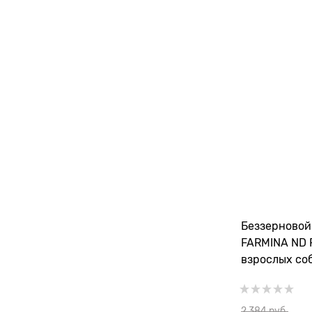
Беззерновой
FARMINA ND 
взрослых со
пород с ягн
2 384
 руб.