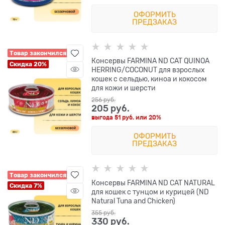
ОФОРМИТЬ
ПРЕДЗАКАЗ
Товар закончился
Консервы FARMINA ND CAT QUINOA
Скидка 20%
HERRING/COCONUT для взрослых
кошек с сельдью, киноа и кокосом
для кожи и шерсти
256
 руб.
205
 руб.
выгода
51 руб.
или
20%
ОФОРМИТЬ
ПРЕДЗАКАЗ
Товар закончился
Консервы FARMINA ND CAT NATURAL
Скидка 7%
для кошек с тунцом и курицей (ND
Natural Tuna and Chicken)
355
 руб.
330
 руб.