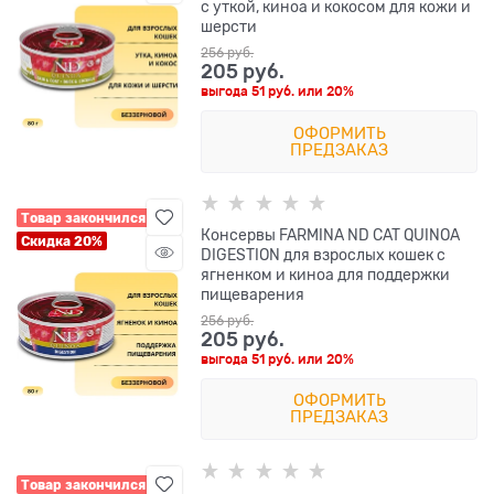
с уткой, киноа и кокосом для кожи и
шерсти
256
 руб.
205
 руб.
выгода
51 руб.
или
20%
ОФОРМИТЬ
ПРЕДЗАКАЗ
Товар закончился
Консервы FARMINA ND CAT QUINOA
Скидка 20%
DIGESTION для взрослых кошек с
ягненком и киноа для поддержки
пищеварения
256
 руб.
205
 руб.
выгода
51 руб.
или
20%
ОФОРМИТЬ
ПРЕДЗАКАЗ
Товар закончился