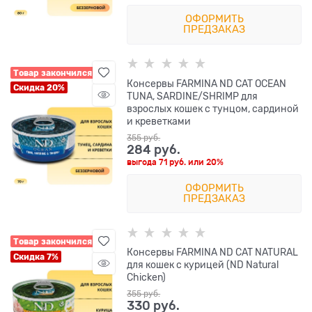
ОФОРМИТЬ
ПРЕДЗАКАЗ
Товар закончился
Консервы FARMINA ND CAT OCEAN
Скидка 20%
TUNA, SARDINE/SHRIMP для
взрослых кошек с тунцом, сардиной
и креветками
355
 руб.
284
 руб.
выгода
71 руб.
или
20%
ОФОРМИТЬ
ПРЕДЗАКАЗ
Товар закончился
Консервы FARMINA ND CAT NATURAL
Скидка 7%
для кошек с курицей (ND Natural
Chicken)
355
 руб.
330
 руб.