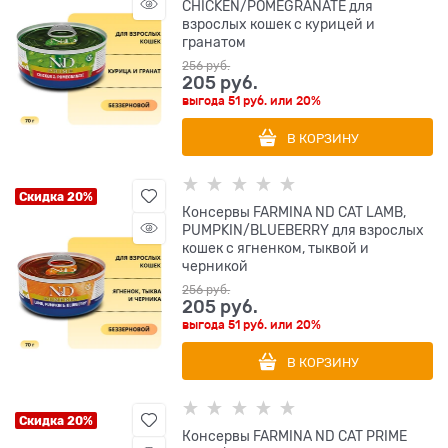
CHICKEN/POMEGRANATE для
взрослых кошек с курицей и
гранатом
256
 руб.
205
 руб.
выгода
51 руб.
или
20%
В КОРЗИНУ
Скидка 20%
Консервы FARMINA ND CAT LAMB,
PUMPKIN/BLUEBERRY для взрослых
кошек с ягненком, тыквой и
черникой
256
 руб.
205
 руб.
выгода
51 руб.
или
20%
В КОРЗИНУ
Скидка 20%
Консервы FARMINA ND CAT PRIME