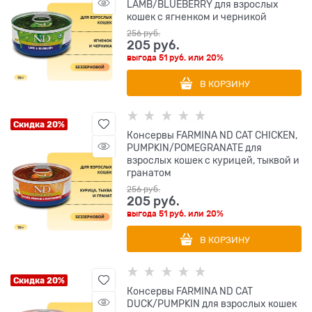
LAMB/BLUEBERRY для взрослых
кошек с ягненком и черникой
256
 руб.
205
 руб.
выгода
51 руб.
или
20%
В КОРЗИНУ
Скидка 20%
Консервы FARMINA ND CAT CHICKEN,
PUMPKIN/POMEGRANATE для
взрослых кошек с курицей, тыквой и
гранатом
256
 руб.
205
 руб.
выгода
51 руб.
или
20%
В КОРЗИНУ
Скидка 20%
Консервы FARMINA ND CAT
DUCK/PUMPKIN для взрослых кошек