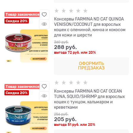
Товар закончился
Консервы FARMINA ND CAT QUINOA
Скидка 20%
VENISON/COCONUT для взрослых
кошек с олениной, киноа и кокосом
для кожи и шерсти
360
 руб.
288
 руб.
выгода
72 руб.
или
20%
ОФОРМИТЬ
ПРЕДЗАКАЗ
Товар закончился
Консервы FARMINA ND CAT OCEAN
Скидка 20%
TUNA, SQUID/SHRIMP для взрослых
кошек с тунцом, кальмаром и
креветками
256
 руб.
205
 руб.
выгода
51 руб.
или
20%