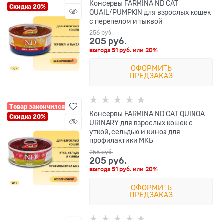
Консервы FARMINA ND CAT
Скидка 20%
QUAIL/PUMPKIN для взрослых кошек
с перепелом и тыквой
256
 руб.
205
 руб.
выгода
51 руб.
или
20%
ОФОРМИТЬ
ПРЕДЗАКАЗ
Товар закончился
Консервы FARMINA ND CAT QUINOA
Скидка 20%
URINARY для взрослых кошек с
уткой, сельдью и киноа для
профилактики МКБ
256
 руб.
205
 руб.
выгода
51 руб.
или
20%
ОФОРМИТЬ
ПРЕДЗАКАЗ