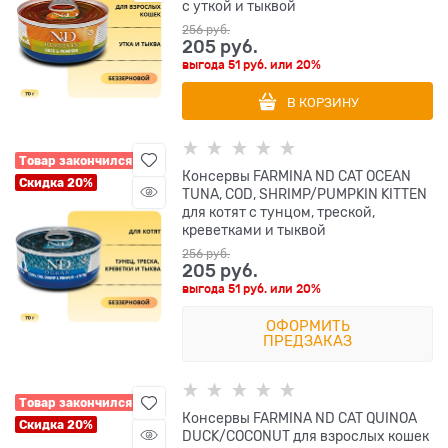
с уткой и тыквой
256
 руб.
205
 руб.
выгода
51 руб.
или
20%
В КОРЗИНУ
Товар закончился
Консервы FARMINA ND CAT OCEAN
Скидка 20%
TUNA, COD, SHRIMP/PUMPKIN KITTEN
для котят с тунцом, треской,
креветками и тыквой
256
 руб.
205
 руб.
выгода
51 руб.
или
20%
ОФОРМИТЬ
ПРЕДЗАКАЗ
Товар закончился
Консервы FARMINA ND CAT QUINOA
Скидка 20%
DUCK/COCONUT для взрослых кошек