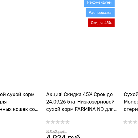
Рекомендуем
Распродажа
Скидка 45%
ой сухой корм
Акция! Скидка 45% Срок до
Сухо
 для
24.09.26 5 кг Низкозерновой
Monop
нных кошек со
cухой корм FARMINA ND для
стери
нком, индейкой
стерилизованных кошек с
лосос
ilised Lamb and
курицей и гранатом
спарж
8 952
 руб.
4 924
 руб.