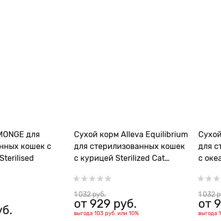
MONGE для
Сухой корм Alleva Equilibrium
Сухой
нных кошек с
для стерилизованных кошек
для с
terilised
с курицей Sterilized Cat
с оке
Chicken
Steril
1 032
 руб.
1 032
 
от
929
 руб.
от
9
уб.
выгода
103 руб.
или
10%
выгода