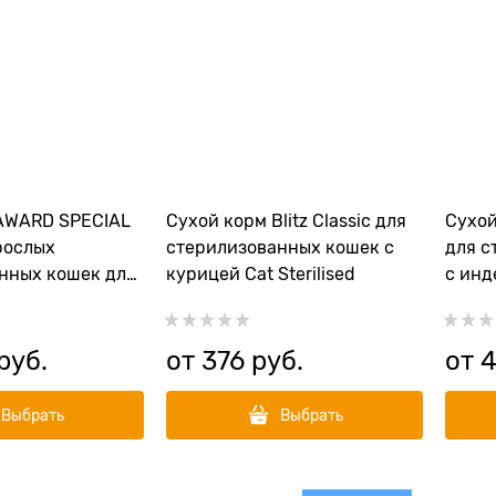
AWARD SPECIAL
Сухой корм Blitz Classic для
Сухой
рослых
стерилизованных кошек с
для с
нных кошек для
курицей Cat Sterilised
с инд
са со свежим
ка Weight
 руб.
от
376
 руб.
от
4
Выбрать
Выбрать