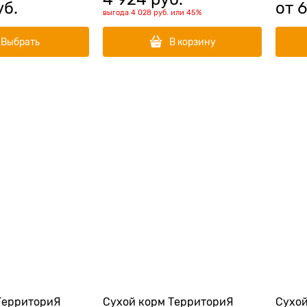
уб.
от
6
выгода
4 028 руб.
или
45%
Выбрать
В корзину
ТерриториЯ
Сухой корм ТерриториЯ
Сухой