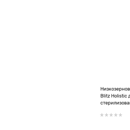
Низкозернов
Blitz Holistic
стерилизова
свежим ягне
и рыбой Ster
Fish