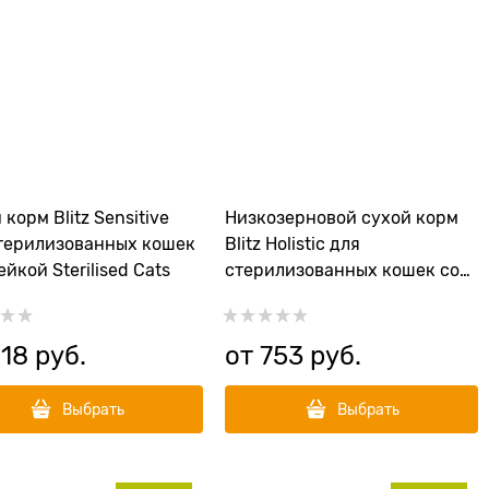
 корм Blitz Sensitive
Низкозерновой сухой корм
терилизованных кошек
Blitz Holistic для
ейкой Sterilised Cats
стерилизованных кошек со
свежей уткой, кроликом и
рыбой Sterilised Duck and
Rabbit
18
 руб.
от
753
 руб.
Выбрать
Выбрать