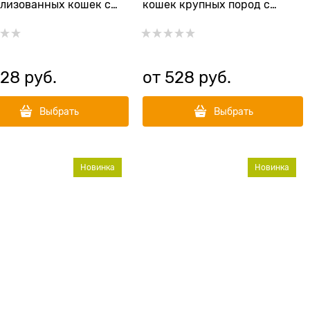
лизованных кошек с
кошек крупных пород с
кой и кроликом
индейкой и кроликом Large
ized Cat Turkey with
Breed Cat Turkey with Rabbit
t
528
 руб.
от
528
 руб.
Выбрать
Выбрать
Новинка
Новинка