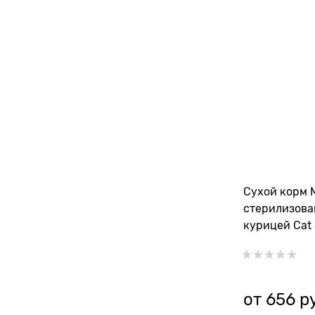
Сухой корм 
стерилизова
курицей Cat S
от
656
 р