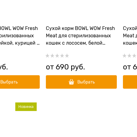
BOWL WOW Fresh
Сухой корм BOWL WOW Fresh
Сухой
ерилизованных
Meat для стерилизованных
Meat 
ейкой, курицей и
кошек с лососем, белой
кошек
рыбой и брокколи
клюк
уб.
от
690
 руб.
от
Выбрать
Выбрать
Новинка