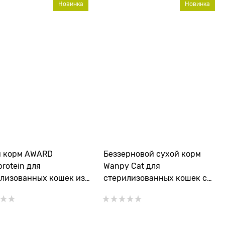
Новинка
Новинка
й корм AWARD
Беззерновой сухой корм
rotein для
Wanpy Cat для
лизованных кошек из
стерилизованных кошек с
я с добавлением
лососем и тунцом STERILIZED
и и ацеролы
CAT SALMON&TUNA