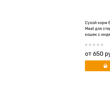
Сухой корм 
Meat для ст
кошек с инд
шпинатом
от
650
 р