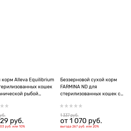
 корм Alleva Equilibrium
Беззерновой cухой корм
терилизованных кошек
FARMINA ND для
анической рыбой
стерилизованных кошек с
ized Cat Fish
ягненком, черникой и тыквой
(Pumpkin Lamb/Blueberry
Neutered Adult)
руб.
1 337
 руб.
29
 руб.
от
1 070
 руб.
103 руб.
или
10%
выгода
267 руб.
или
20%