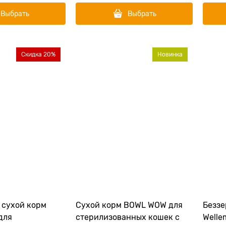
Выбрать
Выбрать
Скидка 20%
Новинка
 cухой корм
Сухой корм BOWL WOW для
Беззе
для
стерилизованных кошек с
Welle