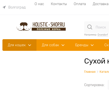
О нас
Контакты
Оплата
Доставка
Волгоград
Например:
Grandorf
Для кошек
Для собак
Бренды
Ск
Сухой 
Главная
Катал
Сортировка: