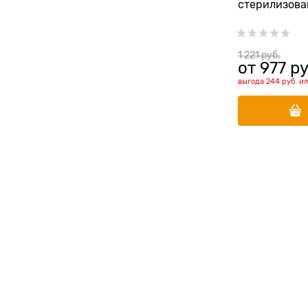
стерилизова
рыбой (сельд
апельсином 
Herring/Oran
1 221
 руб.
от
977
 ру
Adult)
выгода
244 руб.
и