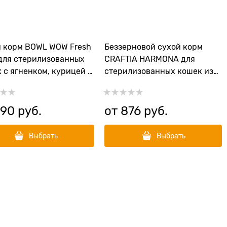
 корм BOWL WOW Fresh
Беззерновой сухой корм
для стерилизованных
CRAFTIA HARMONA для
 с ягненком, курицей и
стерилизованных кошек из
вой
ягненка с олениной
(HARMONA STERILISED LAMB
WITH VENISON ADULT CAT)
690
 руб.
от
876
 руб.
Выбрать
Выбрать