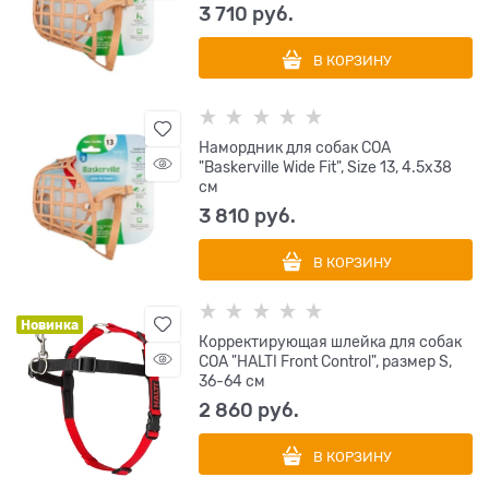
3 710
 руб.
В КОРЗИНУ
Намордник для собак COA
"Baskerville Wide Fit", Size 13, 4.5х38
см
3 810
 руб.
В КОРЗИНУ
Новинка
Корректирующая шлейка для собак
COA "HALTI Front Control", размер S,
36-64 см
2 860
 руб.
В КОРЗИНУ