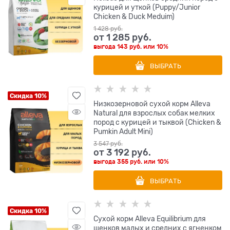
курицей и уткой (Puppy/Junior
Chicken & Duck Meduim)
1 428
 руб.
от
1 285
 руб.
выгода
143 руб.
или
10%
ВЫБРАТЬ
Скидка 10%
Низкозерновой сухой корм Alleva
Natural для взрослых собак мелких
пород с курицей и тыквой (Chicken &
Pumkin Adult Mini)
3 547
 руб.
от
3 192
 руб.
выгода
355 руб.
или
10%
ВЫБРАТЬ
Скидка 10%
Сухой корм Alleva Equilibrium для
щенков малых и средних с ягненком