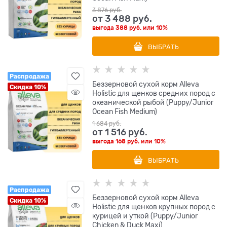
3 876
 руб.
от
3 488
 руб.
выгода
388 руб.
или
10%
ВЫБРАТЬ
Распродажа
Беззерновой сухой корм Alleva
Скидка 10%
Holistic для щенков средних пород с
океанической рыбой (Puppy/Junior
Ocean Fish Medium)
1 684
 руб.
от
1 516
 руб.
выгода
168 руб.
или
10%
ВЫБРАТЬ
Распродажа
Беззерновой сухой корм Alleva
Скидка 10%
Holistic для щенков крупных пород с
курицей и уткой (Puppy/Junior
Chicken & Duck Maxi)