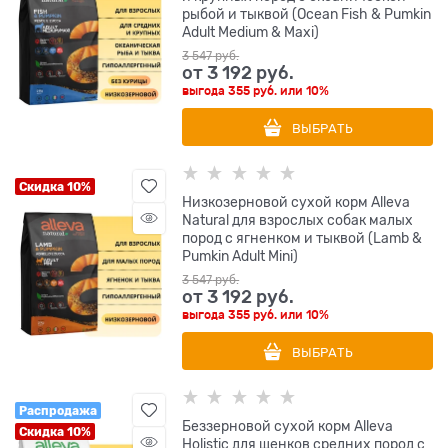
рыбой и тыквой (Ocean Fish & Pumkin
Adult Medium & Maxi)
3 547
 руб.
от
3 192
 руб.
выгода
355 руб.
или
10%
ВЫБРАТЬ
Скидка 10%
Низкозерновой сухой корм Alleva
Natural для взрослых собак малых
пород с ягненком и тыквой (Lamb &
Pumkin Adult Mini)
3 547
 руб.
от
3 192
 руб.
выгода
355 руб.
или
10%
ВЫБРАТЬ
Распродажа
Беззерновой сухой корм Alleva
Скидка 10%
Holistic для щенков средних пород с