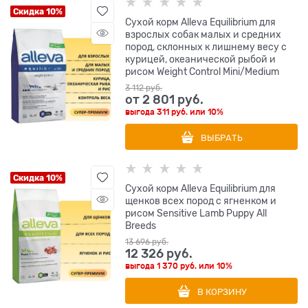
Скидка 10%
Сухой корм Alleva Equilibrium для
взрослых собак малых и средних
пород, склонных к лишнему весу с
курицей, океанической рыбой и
рисом Weight Control Mini/Medium
3 112
 руб.
от
2 801
 руб.
выгода
311 руб.
или
10%
ВЫБРАТЬ
Скидка 10%
Сухой корм Alleva Equilibrium для
щенков всех пород с ягненком и
рисом Sensitive Lamb Puppy All
Breeds
13 696
 руб.
12 326
 руб.
выгода
1 370 руб.
или
10%
В КОРЗИНУ