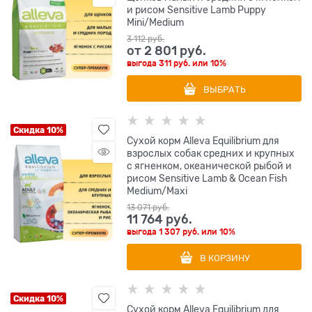
и рисом Sensitive Lamb Puppy
Mini/Medium
3 112
 руб.
от
2 801
 руб.
выгода
311 руб.
или
10%
ВЫБРАТЬ
Скидка 10%
Сухой корм Alleva Equilibrium для
взрослых собак средних и крупных
с ягненком, океанической рыбой и
рисом Sensitive Lamb & Ocean Fish
Medium/Maxi
13 071
 руб.
11 764
 руб.
выгода
1 307 руб.
или
10%
В КОРЗИНУ
Скидка 10%
Сухой корм Alleva Equilibrium для