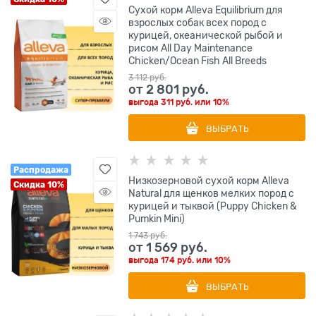
Сухой корм Alleva Equilibrium для
взрослых собак всех пород с
курицей, океанической рыбой и
рисом All Day Maintenance
Chicken/Ocean Fish All Breeds
3 112
 руб.
от
2 801
 руб.
выгода
311 руб.
или
10%
ВЫБРАТЬ
Распродажа
Низкозерновой сухой корм Alleva
Скидка 10%
Natural для щенков мелких пород с
курицей и тыквой (Puppy Chicken &
Pumkin Mini)
1 743
 руб.
от
1 569
 руб.
выгода
174 руб.
или
10%
ВЫБРАТЬ