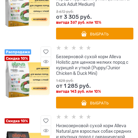
Duck Adult Medium)
3 672
 руб.
от
3 305
 руб.
выгода
367 руб.
или
10%
ВЫБРАТЬ
Распродажа
Беззерновой сухой корм Alleva
Скидка 10%
Holistic для щенков мелких пород с
курицей и уткой (Puppy/Junior
Chicken & Duck Mini)
1 428
 руб.
от
1 285
 руб.
выгода
143 руб.
или
10%
ВЫБРАТЬ
Скидка 10%
Низкозерновой сухой корм Alleva
Natural для взрослых собак средних
и крупных пород с океанической