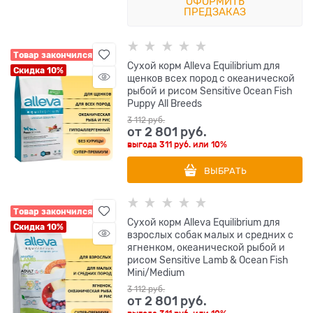
ОФОРМИТЬ
ПРЕДЗАКАЗ
Товар закончился
Сухой корм Alleva Equilibrium для
Скидка 10%
щенков всех пород с океанической
рыбой и рисом Sensitive Ocean Fish
Puppy All Breeds
3 112
 руб.
от
2 801
 руб.
выгода
311 руб.
или
10%
ВЫБРАТЬ
Товар закончился
Сухой корм Alleva Equilibrium для
Скидка 10%
взрослых собак малых и средних с
ягненком, океанической рыбой и
рисом Sensitive Lamb & Ocean Fish
Mini/Medium
3 112
 руб.
от
2 801
 руб.