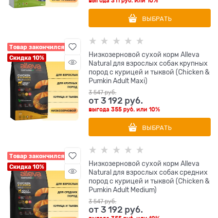
выгода
311 руб.
или
10%
ВЫБРАТЬ
Товар закончился
Низкозерновой сухой корм Alleva
Скидка 10%
Natural для взрослых собак крупных
пород с курицей и тыквой (Chicken &
Pumkin Adult Maxi)
3 547
 руб.
от
3 192
 руб.
выгода
355 руб.
или
10%
ВЫБРАТЬ
Товар закончился
Низкозерновой сухой корм Alleva
Скидка 10%
Natural для взрослых собак средних
пород с курицей и тыквой (Chicken &
Pumkin Adult Medium)
3 547
 руб.
от
3 192
 руб.