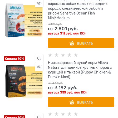
взрослых собак малых и средних
пород с океанической рыбой и
рисом Sensitive Ocean Fish
Mini/Medium
3 112
 руб.
от
2 801
 руб.
выгода
311 руб.
или
10%
ВЫБРАТЬ
Скидка 10%
Низкозерновой сухой корм Alleva
Natural для щенков крупных пород с
курицей и тыквой (Puppy Chicken &
Pumkin Maxi)
3 547
 руб.
от
3 192
 руб.
выгода
355 руб.
или
10%
ВЫБРАТЬ
Скидка 10%