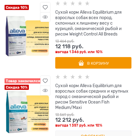
Скидка 10%
Сухой корм Alleva Equilibrium для
взрослых собак всех пород,
склонных к лишнему весу с
курицей, океанической рыбой и
рисом Weight Control All Breeds
13 464
 руб.
12 118
 руб.
выгода
1 346 руб.
или
10%
В КОРЗИНУ
Товар закончился
Сухой корм Alleva Equilibrium для
Скидка 10%
взрослых собак средних и крупных
пород с океанической рыбой и
рисом Sensitive Ocean Fish
Medium/Maxi
13 569
 руб.
12 212
 руб.
выгода
1 357 руб.
или
10%