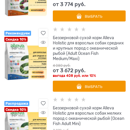
от
3 774
 руб.
ВЫБРАТЬ
Рекомендуем
Беззерновой сухой корм Alleva
Скидка 10%
Holistic для взрослых собак средних
и крупных пород с океанической
рыбой (Adult Ocean Fish
Medium/Maxi)
4 080
 руб.
от
3 672
 руб.
выгода
408 руб.
или
10%
ВЫБРАТЬ
Распродажа
Беззерновой сухой корм Alleva
Скидка 10%
Holistic для взрослых собак мелких
пород с океанической рыбой (Ocean
Fish Adult Mini)