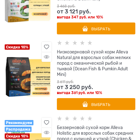
3 468
 руб.
от
3 121
 руб.
выгода
347 руб.
или
10%
ВЫБРАТЬ
Скидка 10%
Низкозерновой сухой корм Alleva
Natural для взрослых собак мелких
пород с океанической рыбой и
тыквой (Ocean Fish & Pumkin Adult
Mini)
3 611
 руб.
от
3 250
 руб.
выгода
361 руб.
или
10%
ВЫБРАТЬ
Рекомендуем
Беззерновой сухой корм Alleva
Распродажа
Holistic для взрослых собак средних
Скидка 10%
пород с курицей и уткой (Chicken &