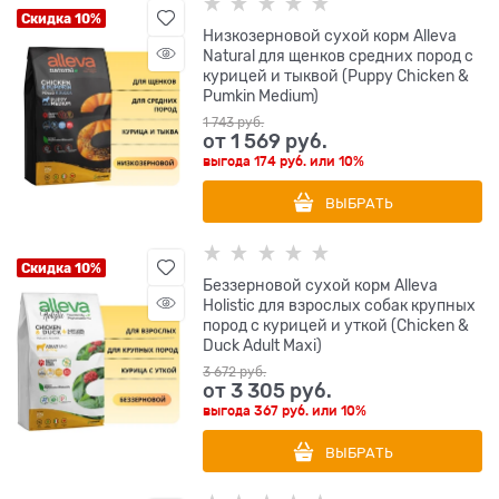
Скидка 10%
Низкозерновой сухой корм Alleva
Natural для щенков средних пород с
курицей и тыквой (Puppy Chicken &
Pumkin Medium)
1 743
 руб.
от
1 569
 руб.
выгода
174 руб.
или
10%
ВЫБРАТЬ
Скидка 10%
Беззерновой сухой корм Alleva
Holistic для взрослых собак крупных
пород с курицей и уткой (Chicken &
Duck Adult Maxi)
3 672
 руб.
от
3 305
 руб.
выгода
367 руб.
или
10%
ВЫБРАТЬ