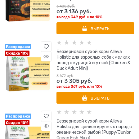
3 485
 руб.
от
3 136
 руб.
выгода
349 руб.
или
10%
ВЫБРАТЬ
Распродажа
Беззерновой сухой корм Alleva
Скидка 10%
Holistic для взрослых собак мелких
пород с курицей и уткой (Chicken &
Duck Adult Mini)
3 672
 руб.
от
3 305
 руб.
выгода
367 руб.
или
10%
ВЫБРАТЬ
Распродажа
Беззерновой сухой корм Alleva
Скидка 10%
Holistic для щенков крупных пород с
океанической рыбой (Puppy/Junior
Ocean Fish Maxi)