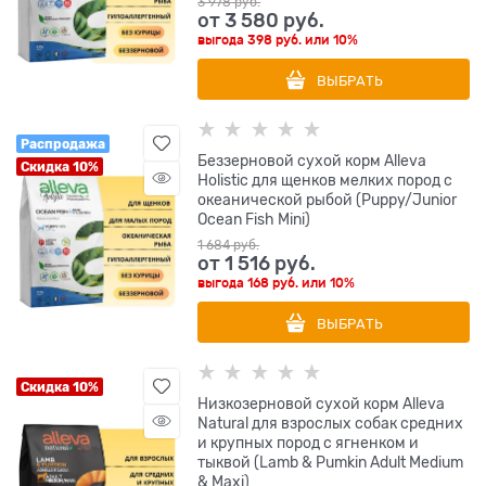
3 978
 руб.
от
3 580
 руб.
выгода
398 руб.
или
10%
ВЫБРАТЬ
Распродажа
Беззерновой сухой корм Alleva
Скидка 10%
Holistic для щенков мелких пород с
океанической рыбой (Puppy/Junior
Ocean Fish Mini)
1 684
 руб.
от
1 516
 руб.
выгода
168 руб.
или
10%
ВЫБРАТЬ
Скидка 10%
Низкозерновой сухой корм Alleva
Natural для взрослых собак средних
и крупных пород с ягненком и
тыквой (Lamb & Pumkin Adult Medium
& Maxi)