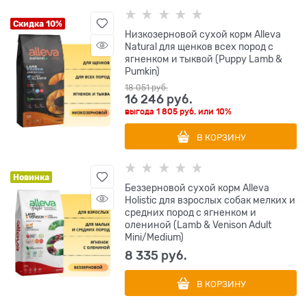
Скидка 10%
Низкозерновой сухой корм Alleva
Natural для щенков всех пород с
ягненком и тыквой (Puppy Lamb &
Pumkin)
18 051
 руб.
16 246
 руб.
выгода
1 805 руб.
или
10%
В КОРЗИНУ
Новинка
Беззерновой сухой корм Alleva
Holistic для взрослых собак мелких и
средних пород с ягненком и
олениной (Lamb & Venison Adult
Mini/Medium)
8 335
 руб.
В КОРЗИНУ