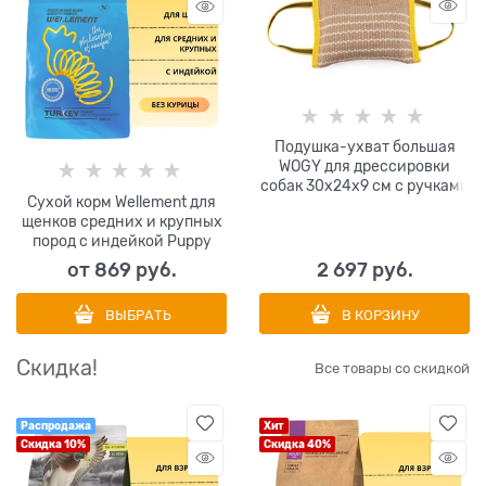
Подушка-ухват большая
WOGY для дрессировки
собак 30х24х9 см с ручками
Сухой корм Wellement для
щенков средних и крупных
пород с индейкой Puppy
Medium&Large Breed Turkey
от
869
 руб.
2 697
 руб.
ВЫБРАТЬ
В КОРЗИНУ
Скидка!
Все товары со скидкой
Распродажа
Хит
Скидка 10%
Скидка 40%