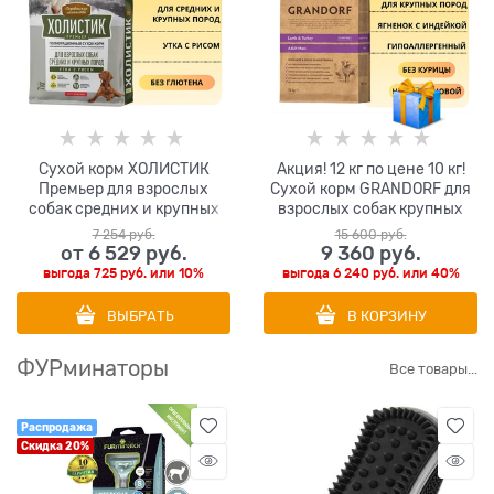
Сухой корм ХОЛИСТИК
Акция! 12 кг по цене 10 кг!
Премьер для взрослых
Сухой корм GRANDORF для
собак средних и крупных
взрослых собак крупных
пород с уткой и рисом.
пород с ягненком и
7 254
 руб.
15 600
 руб.
индейкой MAXI Lamb and
от
6 529
 руб.
9 360
 руб.
Turkey
выгода
725 руб.
или
10%
выгода
6 240 руб.
или
40%
ВЫБРАТЬ
В КОРЗИНУ
ФУРминаторы
Все товары...
Распродажа
Скидка 20%