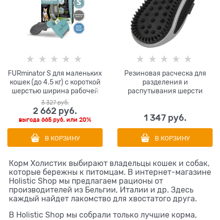
FURminator S для маленьких
Резиновая расческа для
кошек (до 4.5 кг) с короткой
разделения и
шерстью ширина рабочей
распутывания шерсти
поверхности 39 см (FUR Cat
FURminator Curry Comb для
3 327
 руб.
Undercoat S Short Hair)
кошек и собак с короткой и
2 662
 руб.
1 347
 руб.
длинной шерстью
выгода
665 руб.
или
20%
В КОРЗИНУ
В КОРЗИНУ
Корм Холистик выбирают владельцы кошек и собак,
которые бережны к питомцам. В интернет-магазине
Holistic Shop мы предлагаем рационы от
производителей из Бельгии, Италии и др. Здесь
каждый найдет лакомство для хвостатого друга.
В Holistic Shop мы собрали только лучшие корма,