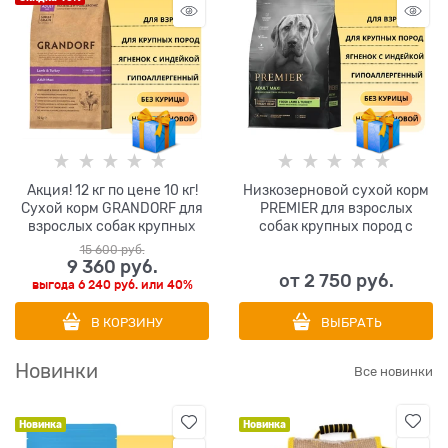
Акция! 12 кг по цене 10 кг!
Низкозерновой сухой корм
Сухой корм GRANDORF для
PREMIER для взрослых
взрослых собак крупных
собак крупных пород с
пород с ягненком и
ягненком и индейкой Adult
15 600
 руб.
индейкой MAXI Lamb and
Lamb Turkey Maxi
9 360
 руб.
от
2 750
 руб.
Turkey
выгода
6 240 руб.
или
40%
В КОРЗИНУ
ВЫБРАТЬ
Новинки
Все новинки
Новинка
Новинка